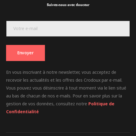
Suivez-nous avec douceur
E
E
-
-
m
m
a
a
i
i
l
Envoyer
l
E
*
-
m
En vous inscrivant à notre newsletter, vous acceptez de
a
i
recevoir les actualités et les offres des Crodoux par e-mail.
l
Vous pouvez vous désinscrire à tout moment via le lien situé
E
au bas de chacun de nos e-mails. Pour en savoir plus sur la
-
m
gestion de vos données, consultez notre
Politique de
a
Confidentialité
i
l