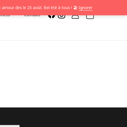
 amour dès le 25 août. Bel été à tous ! 🏖️
Ignorer
0
smets
Contact