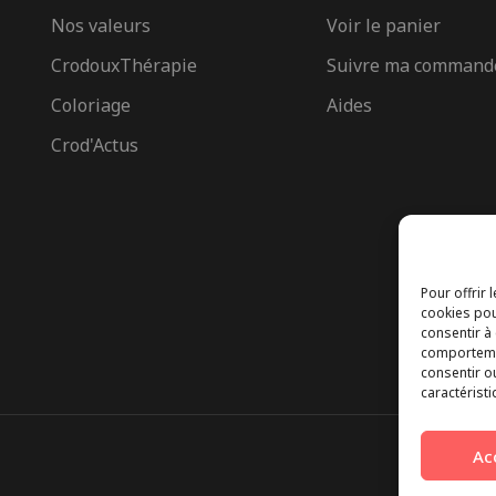
Nos valeurs
Voir le panier
CrodouxThérapie
Suivre ma command
Coloriage
Aides
Crod'Actus
Pour offrir 
cookies pou
consentir à
comportemen
consentir o
caractéristi
Ac