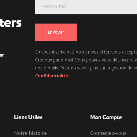
E
-
-
m
m
a
ters
a
i
i
l
l
Envoyer
E
*
-
m
a
En vous inscrivant à notre newsletter, vous acceptez
ur
i
Crodoux par e-mail. Vous pouvez vous désinscrire à
l
nos e-mails. Pour en savoir plus sur la gestion de
*
Confidentialité
Liens Utiles
Mon Compte
Notre histoire
Connectez-vous