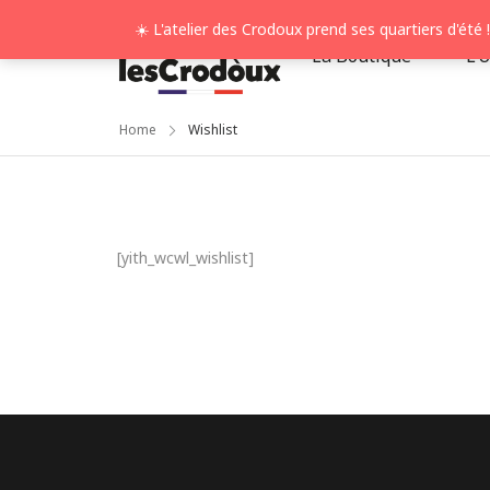
☀️ L'atelier des Crodoux prend ses quartiers d'ét
La Boutique
L’
Home
Wishlist
[yith_wcwl_wishlist]